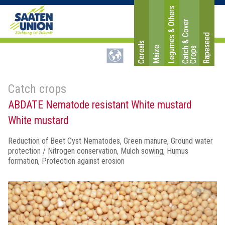
Legumes & Others
C
a
t
c
&
C
o
v
e
r
C
r
o
p
Rapeseed
Cereals
Maize
h
s
Catch crops
ABDATE Nematode resistant White mustard
White mustard
Reduction of Beet Cyst Nematodes, Green manure, Ground water
protection / Nitrogen conservation, Mulch sowing, Humus
formation, Protection against erosion